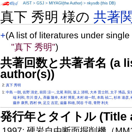
AIST
>
GSJ
>
MIYAGI(the Author)
>
nkysdb (this DB)
真下 秀明 様の
共著
+
(A list of literatures under single
"真下 秀明"
)
共著回数と共著者名 (a list o
author(s))
2:
真下 秀明
1:
中島 一朗
,
佐野 清史
,
前田 涼一
,
北尾 和則
,
坂上 清明
,
大本 晋士郎
,
太子 博晶
,
安
端 利和
,
市川 督人
,
斉藤 隆幸
,
木村 博英
,
木村 雄一郎
,
本島 禎二
,
杉本 達彦
,
藤井 康男
,
西村 伸
,
足立 吉宏
,
遠藤 和雄
,
関谷 千尋
,
青野 利夫
発行年とタイトル (Title and 
1997: 硬岩自由断面掘削機（