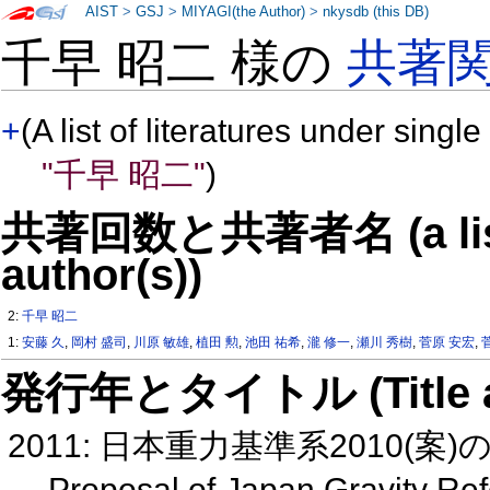
AIST
>
GSJ
>
MIYAGI(the Author)
>
nkysdb (this DB)
千早 昭二 様の
共著
+
(A list of literatures under single
"千早 昭二"
)
共著回数と共著者名 (a list o
author(s))
2:
千早 昭二
1:
安藤 久
,
岡村 盛司
,
川原 敏雄
,
植田 勲
,
池田 祐希
,
瀧 修一
,
瀬川 秀樹
,
菅原 安宏
,
発行年とタイトル (Title and 
2011: 日本重力基準系2010(案)の
Proposal of Japan Gravity R