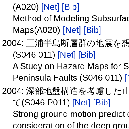
(A020)
[Net]
[Bib]
Method of Modeling Subsurfac
Maps(A020)
[Net]
[Bib]
2004: 三浦半島断層群の地震
(S046 011)
[Net]
[Bib]
A Study on Hazard Maps for S
Peninsula Faults (S046 011)
[
2004: 深部地盤構造を考慮し
て(S046 P011)
[Net]
[Bib]
Strong ground motion predicti
consideration of the deep gr