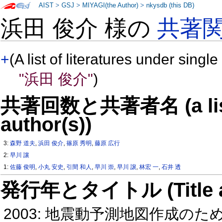
AIST
>
GSJ
>
MIYAGI(the Author)
>
nkysdb (this DB)
浜田 俊介 様の
共著
+
(A list of literatures under single
"浜田 俊介"
)
共著回数と共著者名 (a list o
author(s))
3:
森野 道夫
,
浜田 俊介
,
篠原 秀明
,
藤原 広行
2:
早川 讓
1:
佐藤 俊明
,
小丸 安史
,
引間 和人
,
早川 崇
,
早川 譲
,
林宏 一
,
石井 透
発行年とタイトル (Title and 
2003: 地震動予測地図作成の