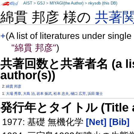
AIST
>
GSJ
>
MIYAGI(the Author)
>
nkysdb (this DB)
綿貫 邦彦 様の
共著
+
(A list of literatures under single
"綿貫 邦彦"
)
共著回数と共著者名 (a list o
author(s))
2:
綿貫 邦彦
1:
大場 秀章
,
大島 治
,
岩本 振武
,
松本 忠夫
,
樋口 広芳
,
浜田 隆士
発行年とタイトル (Title and 
1977: 基礎 無機化学
[Net]
[Bib]