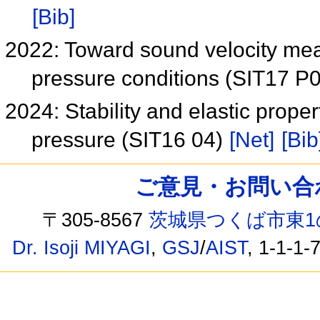
[Bib]
2022: Toward sound velocity mea
pressure conditions (SIT17 P
2024: Stability and elastic prope
pressure (SIT16 04)
[Net]
[Bib
ご意見・お問い合わせ /
〒305-8567
茨城県つくば市東1
Dr. Isoji MIYAGI
,
GSJ
/
AIST
, 1-1-1-