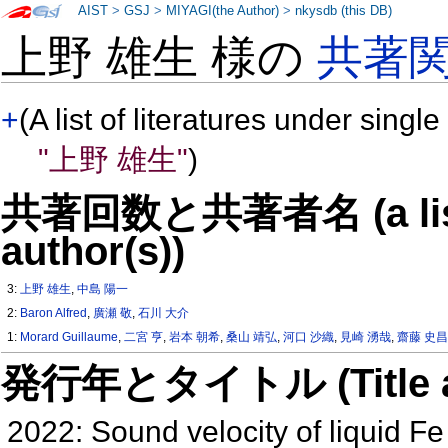
AIST
>
GSJ
>
MIYAGI(the Author)
>
nkysdb (this DB)
上野 雄生 様の
共著
+
(A list of literatures under single
"上野 雄生"
)
共著回数と共著者名 (a list o
author(s))
3:
上野 雄生
,
中島 陽一
2:
Baron Alfred
,
廣瀬 敬
,
石川 大介
1:
Morard Guillaume
,
二宮 亨
,
岩本 朝希
,
桑山 靖弘
,
河口 沙織
,
見崎 湧哉
,
齋藤 史
発行年とタイトル (Title and 
2022: Sound velocity of liquid F