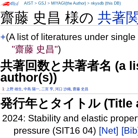
AIST
>
GSJ
>
MIYAGI(the Author)
>
nkysdb (this DB)
齋藤 史昌 様の
共著
+
(A list of literatures under single
"齋藤 史昌"
)
共著回数と共著者名 (a list o
author(s))
1:
上野 雄生
,
中島 陽一
,
二宮 亨
,
河口 沙織
,
齋藤 史昌
発行年とタイトル (Title and 
2024: Stability and elastic prope
pressure (SIT16 04)
[Net]
[Bib