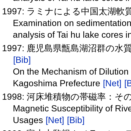
1997: ラミナによる中国太湖
Examination on sedimentation 
analysis of Tai hu lake cores 
1997: 鹿児島県甑島湖沼群の
[Bib]
On the Mechanism of Dilution 
Kagoshima Prefecture
[Net]
[
1998: 河床堆積物の帯磁率：
Magnetic Susceptibility of Riv
Usages
[Net]
[Bib]