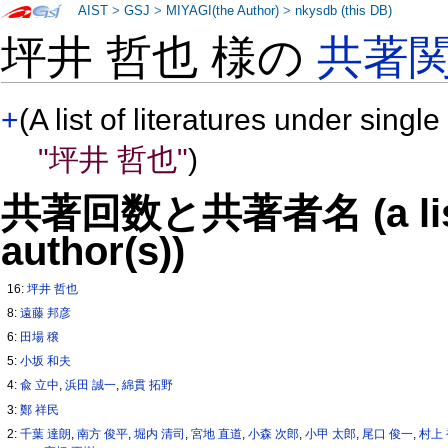
AIST
>
GSJ
>
MIYAGI(the Author)
>
nkysdb (this DB)
坪井 哲也 様の
共著
+
(A list of literatures under single
"坪井 哲也"
)
共著回数と共著者名 (a list o
author(s))
16:
坪井 哲也
8:
遠藤 邦彦
6:
田場 穣
5:
小坂 和夫
4:
兪 立中
,
浜田 誠一
,
綿貫 拓野
3:
鄭 祥民
2:
千葉 達朗
,
南方 俊平
,
堀内 清司
,
宮地 直道
,
小森 次郎
,
小甲 太郎
,
尾口 俊一
,
村上