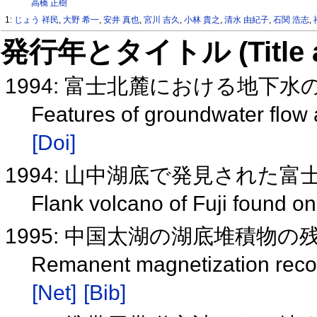
高橋 正樹
1:
じょう 祥民
,
大野 希一
,
安井 真也
,
宮川 吉久
,
小林 貴之
,
清水 由紀子
,
石関 浩志
,
発行年とタイトル (Title and 
1994: 富士北麓における地下
Features of groundwater flow a
[Doi]
1994: 山中湖底で発見された
Flank volcano of Fuji found o
1995: 中国太湖の湖底堆積物の
Remanent magnetization recor
[Net]
[Bib]