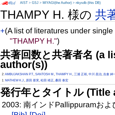
AIST
>
GSJ
>
MIYAGI(the Author)
>
nkysdb (this DB)
THAMPY H. 様の
共
+
(A list of literatures under single
"THAMPY H."
)
共著回数と共著者名 (a list o
author(s))
2:
AMBUJAKSHAN P.T.
,
SANTOSH M.
,
THAMPY H.
,
三浦 正裕
,
中川 昌治
,
吉倉 紳
1:
MATHEW K.J.
,
原田 亜実
,
松田 靖正
,
桑田 泰宏
発行年とタイトル (Title and 
2003: 南インドPallippuram
[Bib]
[Doi]