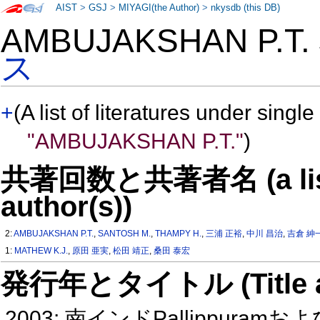
AIST
>
GSJ
>
MIYAGI(the Author)
>
nkysdb (this DB)
AMBUJAKSHAN P.T
ス
+
(A list of literatures under single
"AMBUJAKSHAN P.T."
)
共著回数と共著者名 (a list o
author(s))
2:
AMBUJAKSHAN P.T.
,
SANTOSH M.
,
THAMPY H.
,
三浦 正裕
,
中川 昌治
,
吉倉 紳
1:
MATHEW K.J.
,
原田 亜実
,
松田 靖正
,
桑田 泰宏
発行年とタイトル (Title and 
2003: 南インドPallippuram