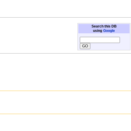
Search this DB
using
Google