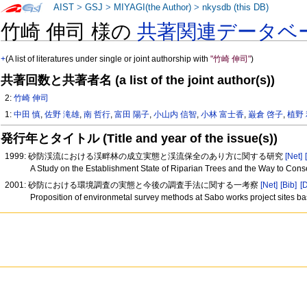
AIST
>
GSJ
>
MIYAGI(the Author)
>
nkysdb (this DB)
竹崎 伸司 様の
共著関連データベ
+
(A list of literatures under single or joint authorship with
"竹崎 伸司"
)
共著回数と共著者名 (a list of the joint author(s))
2:
竹崎 伸司
1:
中田 慎
,
佐野 滝雄
,
南 哲行
,
富田 陽子
,
小山内 信智
,
小林 富士香
,
巌倉 啓子
,
植野
発行年とタイトル (Title and year of the issue(s))
1999: 砂防渓流における渓畔林の成立実態と渓流保全のあり方に関する研究
[Net]
A Study on the Establishment State of Riparian Trees and the Way to Cons
2001: 砂防における環境調査の実態と今後の調査手法に関する一考察
[Net]
[Bib]
[
Proposition of environmetal survey methods at Sabo works project sites 