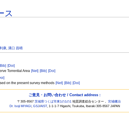
ース
 利康
,
溝口 昌晴
[Bib]
[Doi]
erve Torrential Area
[Net]
[Bib]
[Doi]
Doi]
based on the present survey methods
[Net]
[Bib]
[Doi]
ご意見・お問い合わせ / Contact address :
〒305-8567
茨城県つくば市東1の1の1
地質調査総合センター，
宮城磯治
Dr. Isoji MIYAGI
,
GSJ
/
AIST
, 1-1-1-7 Higashi, Tsukuba, Ibaraki 305-8567 JAPAN