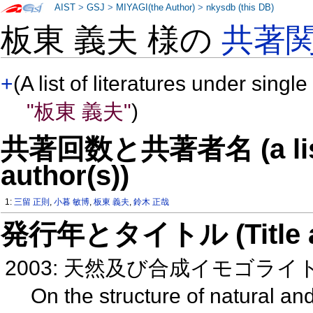
AIST
>
GSJ
>
MIYAGI(the Author)
>
nkysdb (this DB)
板東 義夫 様の
共著
+
(A list of literatures under single
"板東 義夫"
)
共著回数と共著者名 (a list o
author(s))
1:
三留 正則
,
小暮 敏博
,
板東 義夫
,
鈴木 正哉
発行年とタイトル (Title and 
2003: 天然及び合成イモゴラ
On the structure of natural an