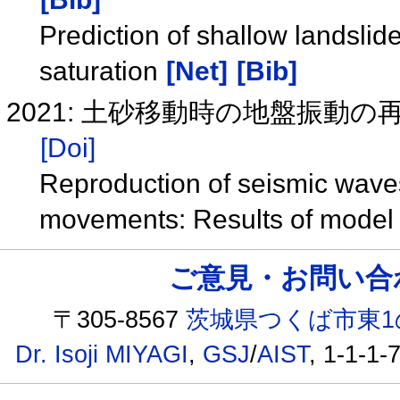
Prediction of shallow landsli
saturation
[Net]
[Bib]
2021: 土砂移動時の地盤振動
[Doi]
Reproduction of seismic wave
movements: Results of model
ご意見・お問い合わせ /
〒305-8567
茨城県つくば市東1
Dr. Isoji MIYAGI
,
GSJ
/
AIST
, 1-1-1-