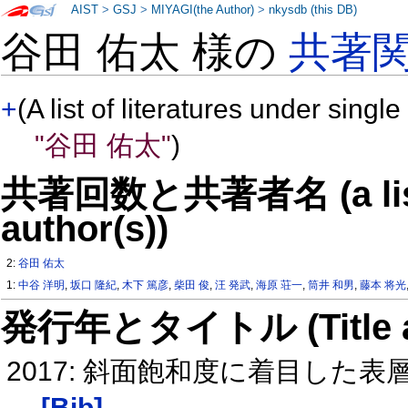
AIST
>
GSJ
>
MIYAGI(the Author)
>
nkysdb (this DB)
谷田 佑太 様の
共著
+
(A list of literatures under single
"谷田 佑太"
)
共著回数と共著者名 (a list o
author(s))
2:
谷田 佑太
1:
中谷 洋明
,
坂口 隆紀
,
木下 篤彦
,
柴田 俊
,
汪 発武
,
海原 荘一
,
筒井 和男
,
藤本 将光
発行年とタイトル (Title and 
2017: 斜面飽和度に着目した
[Bib]