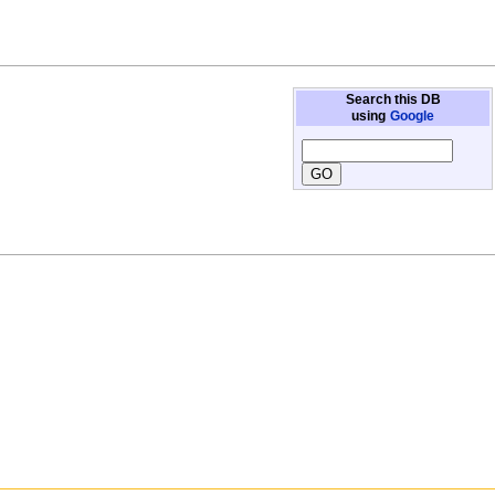
Search this DB
using
Google