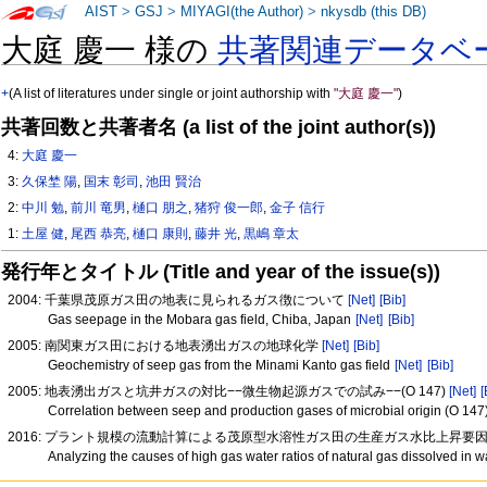
AIST
>
GSJ
>
MIYAGI(the Author)
>
nkysdb (this DB)
大庭 慶一 様の
共著関連データベ
+
(A list of literatures under single or joint authorship with
"大庭 慶一"
)
共著回数と共著者名 (a list of the joint author(s))
4:
大庭 慶一
3:
久保埜 陽
,
国末 彰司
,
池田 賢治
2:
中川 勉
,
前川 竜男
,
樋口 朋之
,
猪狩 俊一郎
,
金子 信行
1:
土屋 健
,
尾西 恭亮
,
樋口 康則
,
藤井 光
,
黒嶋 章太
発行年とタイトル (Title and year of the issue(s))
2004: 千葉県茂原ガス田の地表に見られるガス徴について
[Net]
[Bib]
Gas seepage in the Mobara gas field, Chiba, Japan
[Net]
[Bib]
2005: 南関東ガス田における地表湧出ガスの地球化学
[Net]
[Bib]
Geochemistry of seep gas from the Minami Kanto gas field
[Net]
[Bib]
2005: 地表湧出ガスと坑井ガスの対比−−微生物起源ガスでの試み−−(O 147)
[Net]
[
Correlation between seep and production gases of microbial origin (O 147
2016: プラント規模の流動計算による茂原型水溶性ガス田の生産ガス水比上昇要
Analyzing the causes of high gas water ratios of natural gas dissolved in w