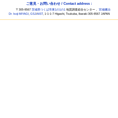
ご意見・お問い合わせ / Contact address :
〒305-8567
茨城県つくば市東1の1の1
地質調査総合センター，
宮城磯治
Dr. Isoji MIYAGI
,
GSJ
/
AIST
, 1-1-1-7 Higashi, Tsukuba, Ibaraki 305-8567 JAPAN