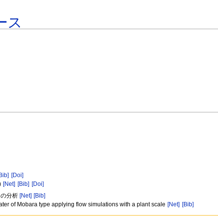
ース
Bib]
[Doi]
)
[Net]
[Bib]
[Doi]
因の分析
[Net]
[Bib]
ater of Mobara type applying flow simulations with a plant scale
[Net]
[Bib]