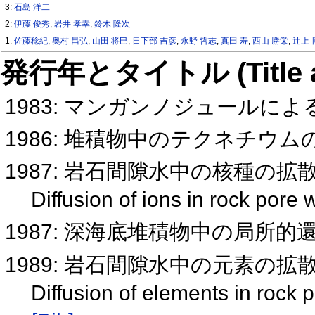
3:
石島 洋二
2:
伊藤 俊秀
,
岩井 孝幸
,
鈴木 隆次
1:
佐藤稔紀
,
奥村 昌弘
,
山田 将巳
,
日下部 吉彦
,
永野 哲志
,
真田 寿
,
西山 勝栄
,
辻上 
発行年とタイトル (Title and 
1983: マンガンノジュールに
1986: 堆積物中のテクネチウ
1987: 岩石間隙水中の核種の拡
Diffusion of ions in rock pore
1987: 深海底堆積物中の局所
1989: 岩石間隙水中の元素の
Diffusion of elements in rock 