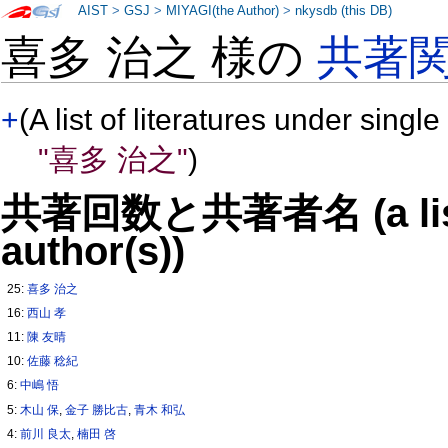
AIST
>
GSJ
>
MIYAGI(the Author)
>
nkysdb (this DB)
喜多 治之 様の
共著
+
(A list of literatures under single
"喜多 治之"
)
共著回数と共著者名 (a list o
author(s))
25:
喜多 治之
16:
西山 孝
11:
陳 友晴
10:
佐藤 稔紀
6:
中嶋 悟
5:
木山 保
,
金子 勝比古
,
青木 和弘
4:
前川 良太
,
楠田 啓