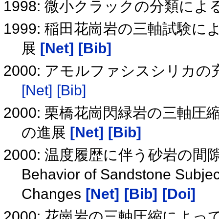
1998: 微小クラックの分類に
1999: 稲田花崗岩の三軸試
展
[Net]
[Bib]
2000: アモルファシスシリ
[Net]
[Bib]
2000: 栗橋花崗閃緑岩の三
の進展
[Net]
[Bib]
2000: 温度履歴に伴う砂岩の
Behavior of Sandstone Subjec
Changes
[Net]
[Bib]
[Doi]
2000: 花崗岩の三軸圧縮によ