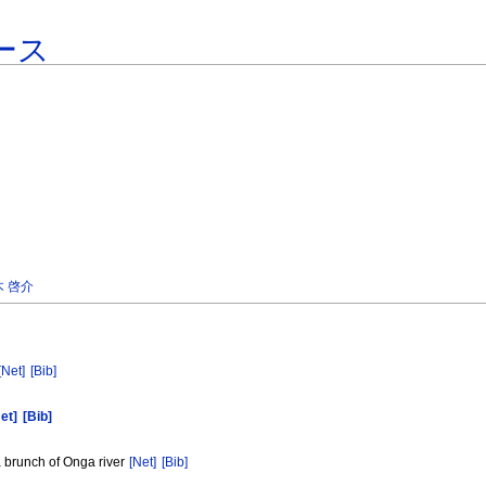
ース
木 啓介
[Net]
[Bib]
et]
[Bib]
 brunch of Onga river
[Net]
[Bib]