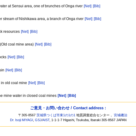
ter at Sensui area, one of brunches of Onga river
[Net]
[Bib]
r stream of Nishikawa area, a branch of Onga river
[Net]
[Bib]
ock resources
[Net]
[Bib]
(Old coal mine area)
[Net]
[Bib]
Rocks
[Net]
[Bib]
sin
[Net]
[Bib]
 in old coal mine
[Net]
[Bib]
the mine water in closed coal mines
[Net]
[Bib]
ご意見・お問い合わせ / Contact address :
〒305-8567
茨城県つくば市東1の1の1
地質調査総合センター，
宮城磯治
Dr. Isoji MIYAGI
,
GSJ
/
AIST
, 1-1-1-7 Higashi, Tsukuba, Ibaraki 305-8567 JAPAN