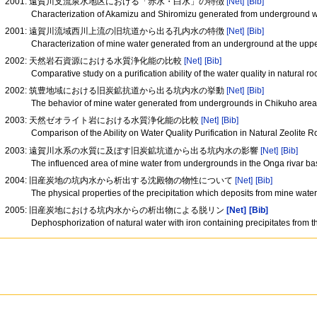
2001: 遠賀川支流泉水地区における「赤水・白水」の特徴
[Net]
[Bib]
Characterization of Akamizu and Shiromizu generated from underground wa
2001: 遠賀川流域西川上流の旧坑道から出る孔内水の特徴
[Net]
[Bib]
Characterization of mine water generated from an underground at the uppe
2002: 天然岩石資源における水質浄化能の比較
[Net]
[Bib]
Comparative study on a purification ability of the water quality in natural r
2002: 筑豊地域における旧炭鉱抗道から出る坑内水の挙動
[Net]
[Bib]
The behavior of mine water generated from undergrounds in Chikuho area
2003: 天然ゼオライト岩における水質浄化能の比較
[Net]
[Bib]
Comparison of the Ability on Water Quality Purification in Natural Zeolite 
2003: 遠賀川水系の水質に及ぼす旧炭鉱坑道から出る坑内水の影響
[Net]
[Bib]
The influenced area of mine water from undergrounds in the Onga rivar ba
2004: 旧産炭地の坑内水から析出する沈殿物の物性について
[Net]
[Bib]
The physical properties of the precipitation which deposits from mine water
2005: 旧産炭地における坑内水からの析出物による脱リン
[Net]
[Bib]
Dephosphorization of natural water with iron containing precipitates from 