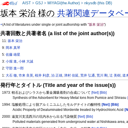
AIST
>
GSJ
>
MIYAGI(the Author)
>
nkysdb (this DB)
坂本 栄治 様の
共著関連データベ
+
(A list of literatures under single or joint authorship with
"坂本 栄治"
)
共著回数と共著者名 (a list of the joint author(s))
11:
坂本 栄治
9:
岡本 真琴
5:
佐藤 雄星
3:
小堀 進
,
小林 大誠
2:
守部 進一郎
1:
大石 徹
,
市来 良英
,
桜井 利彦
,
泊 正雄
,
津村 佳延
,
荒井 弘通
,
荒川 剛
,
辻 美樹
,
道
発行年とタイトル (Title and year of the issue(s))
1973: 軽石およびシラスから重金属吸着剤の合成について
[Net]
[Bib]
Synthesis of the Adsorbent for Heavy Metal Ions from Pumice and Shirasu
1994: 塩酸処理により脱アルミニユムしたモルデナイトの酸特性
[Net]
[Bib]
Acidic Property of Dealuminated Mordenite treated by Hydrochloric Acid
[N
2000: 遠賀川支流西川の坑内水から出る汚染物質
[Net]
[Bib]
Polluted materials generated from underground water at Nishikawa area, a