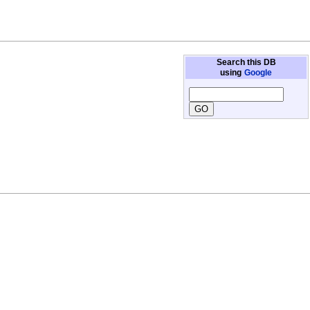
Search this DB
using
Google