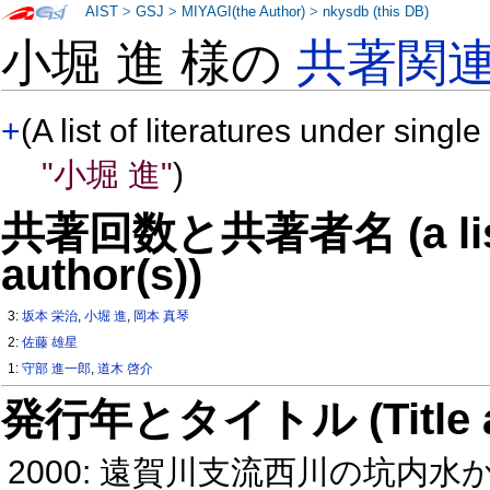
AIST
>
GSJ
>
MIYAGI(the Author)
>
nkysdb (this DB)
小堀 進 様の
共著関
+
(A list of literatures under single
"小堀 進"
)
共著回数と共著者名 (a list o
author(s))
3:
坂本 栄治
,
小堀 進
,
岡本 真琴
2:
佐藤 雄星
1:
守部 進一郎
,
道木 啓介
発行年とタイトル (Title and 
2000: 遠賀川支流西川の坑内