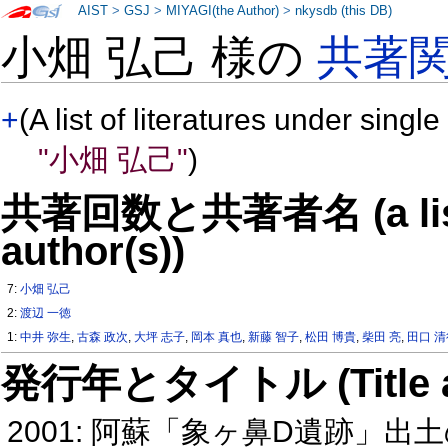
AIST
>
GSJ
>
MIYAGI(the Author)
>
nkysdb (this DB)
小畑 弘己 様の
共著
+
(A list of literatures under single
"小畑 弘己"
)
共著回数と共著者名 (a list o
author(s))
7:
小畑 弘己
2:
渡辺 一徳
1:
中井 弥生
,
古森 政次
,
大坪 志子
,
岡本 真也
,
新藤 智子
,
松田 博貴
,
柴田 亮
,
田口 
発行年とタイトル (Title and 
2001: 阿蘇「象ヶ鼻D遺跡」