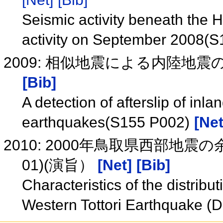
Seismic activity beneath the 
activity on September 2008(
2009: 相似地震による内陸地震の
[Bib]
A detection of afterslip of inl
earthquakes(S155 P002)
[Net
2010: 2000年鳥取県西部地
01)(演旨）
[Net]
[Bib]
Characteristics of the distribu
Western Tottori Earthquake (