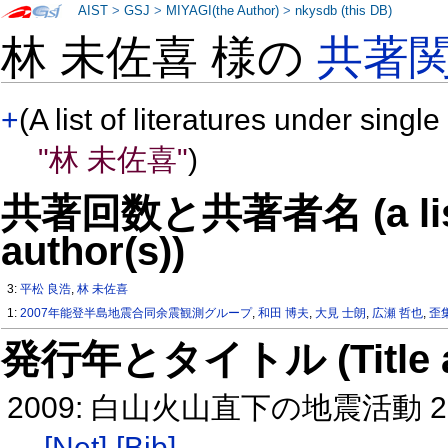
AIST
>
GSJ
>
MIYAGI(the Author)
>
nkysdb (this DB)
林 未佐喜 様の
共著
+
(A list of literatures under single
"林 未佐喜"
)
共著回数と共著者名 (a list o
author(s))
3:
平松 良浩
,
林 未佐喜
1:
2007年能登半島地震合同余震観測グループ
,
和田 博夫
,
大見 士朗
,
広瀬 哲也
,
歪
発行年とタイトル (Title and 
2009: 白山火山直下の地震活動 20
[Net]
[Bib]