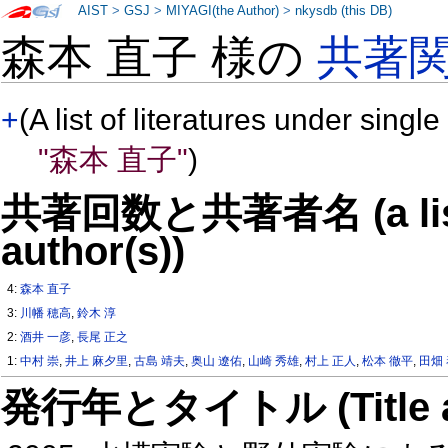
AIST
>
GSJ
>
MIYAGI(the Author)
>
nkysdb (this DB)
森本 直子 様の
共著
+
(A list of literatures under single
"森本 直子"
)
共著回数と共著者名 (a list o
author(s))
4:
森本 直子
3:
川幡 穂高
,
鈴木 淳
2:
酒井 一彦
,
長尾 正之
1:
中村 崇
,
井上 麻夕里
,
古島 靖夫
,
奥山 遼佑
,
山崎 秀雄
,
村上 正人
,
松本 徹平
,
田畑
発行年とタイトル (Title and 