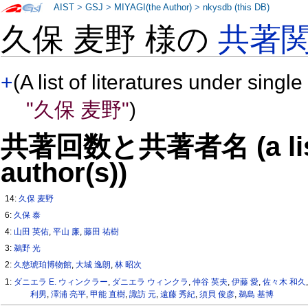
AIST
>
GSJ
>
MIYAGI(the Author)
>
nkysdb (this DB)
久保 麦野 様の
共著
+
(A list of literatures under single
"久保 麦野"
)
共著回数と共著者名 (a list o
author(s))
14:
久保 麦野
6:
久保 泰
4:
山田 英佑
,
平山 廉
,
藤田 祐樹
3:
鵜野 光
2:
久慈琥珀博物館
,
大城 逸朗
,
林 昭次
1:
ダニエラ E. ウィンクラー
,
ダニエラ ウィンクラ
,
仲谷 英夫
,
伊藤 愛
,
佐々木 和久
利男
,
澤浦 亮平
,
甲能 直樹
,
諏訪 元
,
遠藤 秀紀
,
須貝 俊彦
,
鵜島 基博