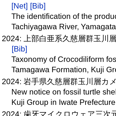
[Net]
[Bib]
The identification of the produ
Tachiyagawa River, Yamagata
2024: 上部白亜系久慈層群玉
[Bib]
Taxonomy of Crocodiliform fos
Tamagawa Formation, Kuji G
2024: 岩手県久慈層群玉川層
New notice on fossil turtle sh
Kuji Group in Iwate Prefectur
2024: 歯牙マイクロウェア三