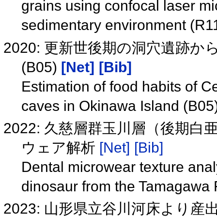
grains using confocal laser mi
sedimentary environment (R1
2020: 更新世後期の洞穴遺
(B05)
[Net]
[Bib]
Estimation of food habits of 
caves in Okinawa Island (B05
2022: 久慈層群玉川層（後期
ウェア解析
[Net]
[Bib]
Dental microwear texture anal
dinosaur from the Tamagawa 
2023: 山形県立谷川河床より