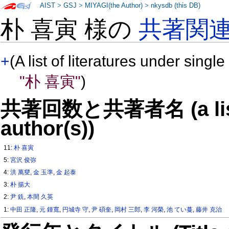
AIST
>
GSJ
>
MIYAGI(the Author)
>
nkysdb (this DB)
朴 喜寅 様の
共著関
+
(A list of literatures under single
"朴 喜寅"
)
共著回数と共著者名 (a list o
author(s))
11:
朴 喜寅
5:
宮沢 俊弥
4:
洪 萬燮
,
金 玉準
,
金 起泰
3:
朴 揚大
2:
尹 銑
,
本間 久英
1:
中田 正隆
,
元 鍾寬
,
円城寺 守
,
尹 碩奎
,
岡村 三郎
,
李 河榮
,
池 てい蔓
,
藤井 克治