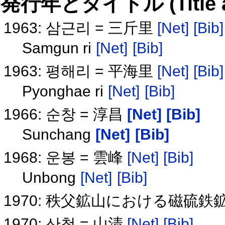
発行年とタイトル (Title and 
1963: 삼근리 = 三斤里
[Net]
[Bib]
Samgun ri
[Net]
[Bib]
1963: 평해리 = 平海里
[Net]
[Bib]
Pyonghae ri
[Net]
[Bib]
1966: 순창 = 淳昌
[Net]
[Bib]
Sunchang
[Net]
[Bib]
1968: 운봉 = 雲峰
[Net]
[Bib]
Unbong
[Net]
[Bib]
1970: 秩父鉱山における磁硫
1970: 산청 = 山清
[Net]
[Bib]