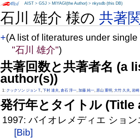
AIST
>
GSJ
>
MIYAGI(the Author)
>
nkysdb (this DB)
石川 雄介 様の
共著
+
(A list of literatures under single
"石川 雄介"
)
共著回数と共著者名 (a list o
author(s))
1:
クックソン ジョン T.
,
下村 達夫
,
倉石 淳一
,
加藤 純一
,
原山 重明
,
大竹 久夫
,
岩崎
発行年とタイトル (Title and 
1997: バイオレメディエ シ
[Bib]