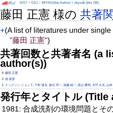
AIST
>
GSJ
>
MIYAGI(the Author)
>
nkysdb (this DB)
藤田 正憲 様の
共著
+
(A list of literatures under single
"藤田 正憲"
)
共著回数と共著者名 (a list o
author(s))
4:
藤田 正憲
2:
池 道彦
1:
クックソン ジョン T.
,
下村 達夫
,
倉石 淳一
,
加藤 純一
,
原山 重明
,
大竹 久夫
,
山本
発行年とタイトル (Title and 
1981: 合成洗剤の環境問題と