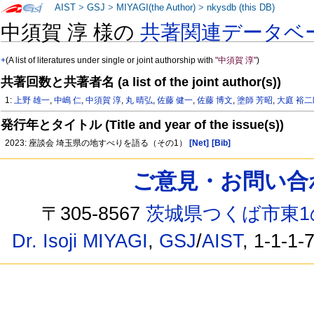
AIST
>
GSJ
>
MIYAGI(the Author)
>
nkysdb (this DB)
中須賀 淳 様の
共著関連データベ
+
(A list of literatures under single or joint authorship with
"中須賀 淳"
)
共著回数と共著者名 (a list of the joint author(s))
1:
上野 雄一
,
中嶋 仁
,
中須賀 淳
,
丸 晴弘
,
佐藤 健一
,
佐藤 博文
,
塗師 芳昭
,
大庭 裕二
発行年とタイトル (Title and year of the issue(s))
2023: 座談会 埼玉県の地すべりを語る（その1）
[Net]
[Bib]
ご意見・お問い合わせ /
〒305-8567
茨城県つくば市東1
Dr. Isoji MIYAGI
,
GSJ
/
AIST
, 1-1-1-