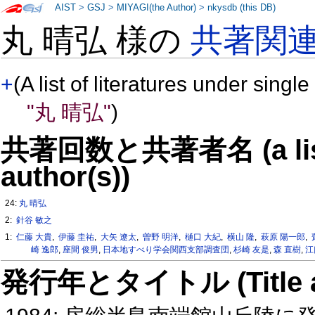
AIST
>
GSJ
>
MIYAGI(the Author)
>
nkysdb (this DB)
丸 晴弘 様の
共著関
+
(A list of literatures under single
"丸 晴弘"
)
共著回数と共著者名 (a list o
author(s))
24:
丸 晴弘
2:
針谷 敏之
1:
仁藤 大貴
,
伊藤 圭祐
,
大矢 遼太
,
曽野 明洋
,
樋口 大紀
,
横山 隆
,
萩原 陽一郎
,
崎 逸郎
,
座間 俊男
,
日本地すべり学会関西支部調査団
,
杉崎 友是
,
森 直樹
,
江
発行年とタイトル (Title and 