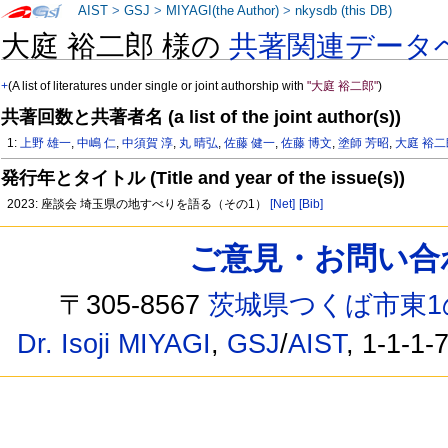
AIST
>
GSJ
>
MIYAGI(the Author)
>
nkysdb (this DB)
大庭 裕二郎 様の
共著関連データ
+
(A list of literatures under single or joint authorship with
"大庭 裕二郎"
)
共著回数と共著者名 (a list of the joint author(s))
1:
上野 雄一
,
中嶋 仁
,
中須賀 淳
,
丸 晴弘
,
佐藤 健一
,
佐藤 博文
,
塗師 芳昭
,
大庭 裕二
発行年とタイトル (Title and year of the issue(s))
2023: 座談会 埼玉県の地すべりを語る（その1）
[Net]
[Bib]
ご意見・お問い合わせ /
〒305-8567
茨城県つくば市東1
Dr. Isoji MIYAGI
,
GSJ
/
AIST
, 1-1-1-