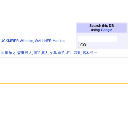
Search this DB
using
Google
UCKMEIER Willhelm
,
WALLNER Manfred
,
,
吉川 敏之
,
森田 澄人
,
渡辺 真人
,
矢島 道子
,
石井 武政
,
高木 哲一