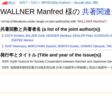
AIST
>
GSJ
>
MIYAGI(the Author)
>
nkysdb (this DB)
WALLNER Manfred 様の
共著関連
+
(A list of literatures under single or joint authorship with
"WALLNER Manfred"
)
共著回数と共著者名 (a list of the joint author(s))
2:
ASCH Kristine
,
BALZER Drirk
,
HENGER Manfred
,
KEHLER Peter
,
KUDRASS He
ZAEPKE Markus
1:
ISHII Takemasa
,
MARUYAMA Tadashi
,
MORITA Sumito
,
SAWAKI Takayuki
,
TAK
発行年とタイトル (Title and year of the issue(s))
2005: Earth Science for Society Cooperation between German and Japanese Ge
2005: 地質標本館特別展示日独共同企画 日本の地質学の草創期と現在の地質学−−