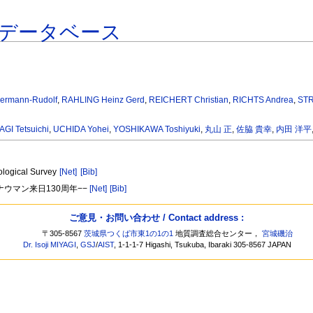
データベース
rmann-Rudolf
,
RAHLING Heinz Gerd
,
REICHERT Christian
,
RICHTS Andrea
,
STR
AGI Tetsuichi
,
UCHIDA Yohei
,
YOSHIKAWA Toshiyuki
,
丸山 正
,
佐脇 貴幸
,
内田 洋平
ological Survey
[Net]
[Bib]
ナウマン来日130周年−−
[Net]
[Bib]
ご意見・お問い合わせ / Contact address :
〒305-8567
茨城県つくば市東1の1の1
地質調査総合センター，
宮城磯治
Dr. Isoji MIYAGI
,
GSJ
/
AIST
, 1-1-1-7 Higashi, Tsukuba, Ibaraki 305-8567 JAPAN