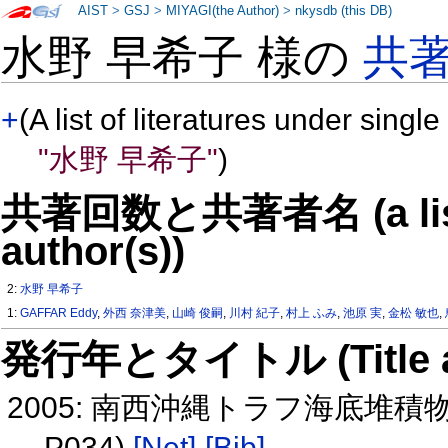
AIST
>
GSJ
>
MIYAGI(the Author)
>
nkysdb (this DB)
水野 早希子 様の
共
+
(A list of literatures under single
"水野 早希子"
)
共著回数と共著者名 (a list o
author(s))
2:
水野 早希子
1:
GAFFAR Eddy
,
外西 奈津美
,
山崎 俊嗣
,
川村 紀子
,
村上 ふみ
,
池原 実
,
金松 敏也
,
発行年とタイトル (Title and 
2005: 南西沖縄トラフ海底堆積物
P034)
[Net]
[Bib]