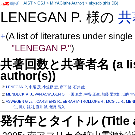
AIST
>
GSJ
>
MIYAGI(the Author)
>
nkysdb (this DB)
LENEGAN P. 様の
共
+
(A list of literatures under single
"LENEGAN P."
)
共著回数と共著者名 (a list o
author(s))
3:
LENEGAN P.
,
中尾 茂
,
小笠原 宏
,
森下 健
,
石井 紘
2:
MENDECKI A. J.
,
VAN ASWEGEN G.
,
下田 直之
,
中谷 正生
,
加藤 愛太郎
,
山内 常
1:
ASWEGEN G van
,
CARSTENS R.
,
EBRAHIM-TROLLOPE R.
,
MCGILL R.
,
MEND
仁
,
川方 裕則
,
直井 誠
,
飯尾 能久
発行年とタイトル (Title and 