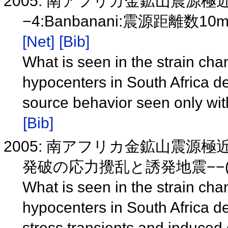
2005: 南アフリカ金鉱山震源
−4:Banbanani:震源距離数
[Net]
[Bib]
What is seen in the strain chan
hypocenters in South Africa 
source behavior seen only wit
[Bib]
2005: 南アフリカ金鉱山震源極
発破の応力攪乱と誘発地震−−(P
What is seen in the strain chan
hypocenters in South Africa 
stress transients and induced