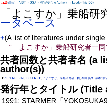
AIST
>
GSJ
>
MIYAGI(the Author)
>
nkysdb (this DB)
「よこすか」乗船研
ータベース
+
(A list of literatures under single
"「よこすか」乗船研究者一同
共著回数と共著者名 (a list o
author(s))
1:
AUZENDE J.M.
,
EISSEN J.P.
,
「よこすか」乗船研究者一同
,
奥田 義久
,
岸本 清
発行年とタイトル (Title and 
1991: STARMER「YOKO