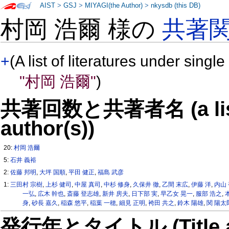
AIST
>
GSJ
>
MIYAGI(the Author)
>
nkysdb (this DB)
村岡 浩爾 様の
共著
+
(A list of literatures under single
"村岡 浩爾"
)
共著回数と共著者名 (a list o
author(s))
20:
村岡 浩爾
5:
石井 義裕
2:
佐藤 邦明
,
大坪 国順
,
平田 健正
,
福島 武彦
1:
三田村 宗樹
,
上杉 健司
,
中屋 真司
,
中杉 修身
,
久保井 徹
,
乙間 末広
,
伊藤 洋
,
内山
一弘
,
広木 幹也
,
斎藤 登志雄
,
新井 房夫
,
日下部 実
,
早乙女 晃一
,
服部 浩之
,
身
,
砂長 嘉久
,
稲森 悠平
,
稲葉 一穂
,
細見 正明
,
袴田 共之
,
鈴木 陽雄
,
関 陽太
発行年とタイトル (Title and 