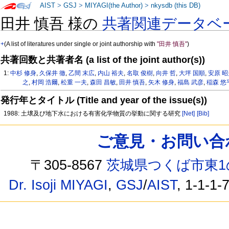
AIST
>
GSJ
>
MIYAGI(the Author)
>
nkysdb (this DB)
田井 慎吾 様の
共著関連データベ
+
(A list of literatures under single or joint authorship with
"田井 慎吾"
)
共著回数と共著者名 (a list of the joint author(s))
1:
中杉 修身
,
久保井 徹
,
乙間 末広
,
内山 裕夫
,
名取 俊樹
,
向井 哲
,
大坪 国順
,
安原 
之
,
村岡 浩爾
,
松重 一夫
,
森田 昌敏
,
田井 慎吾
,
矢木 修身
,
福島 武彦
,
稲森 悠
発行年とタイトル (Title and year of the issue(s))
1988: 土壌及び地下水における有害化学物質の挙動に関する研究
[Net]
[Bib]
ご意見・お問い合わせ /
〒305-8567
茨城県つくば市東1
Dr. Isoji MIYAGI
,
GSJ
/
AIST
, 1-1-1-