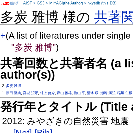
AIST
>
GSJ
>
MIYAGI(the Author)
>
nkysdb (this DB)
多炭 雅博 様の
共著
+
(A list of literatures under single
"多炭 雅博"
)
共著回数と共著者名 (a list o
author(s))
2:
多炭 雅博
1:
原田 隆典
,
宮城 弘守
,
村上 啓介
,
森山 雅雄
,
檜山 平
,
清水 収
,
瀬崎 満弘
,
稲垣 仁根
発行年とタイトル (Title and 
2012: みやざきの自然災害 
[Net]
[Bib]