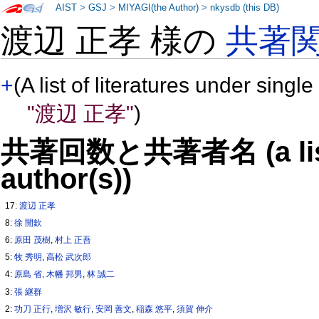
AIST
>
GSJ
>
MIYAGI(the Author)
>
nkysdb (this DB)
渡辺 正孝 様の
共著
+
(A list of literatures under single
"渡辺 正孝"
)
共著回数と共著者名 (a list o
author(s))
17:
渡辺 正孝
8:
徐 開欽
6:
原田 茂樹
,
村上 正吾
5:
牧 秀明
,
高松 武次郎
4:
原島 省
,
木幡 邦男
,
林 誠二
3:
張 継群
2:
功刀 正行
,
増沢 敏行
,
安岡 善文
,
稲森 悠平
,
須賀 伸介