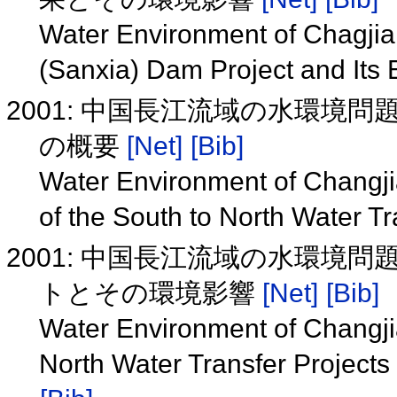
Water Environment of Chagjia
(Sanxia) Dam Project and Its
2001: 中国長江流域の水環境問
の概要
[Net]
[Bib]
Water Environment of Changji
of the South to North Water T
2001: 中国長江流域の水環境問
トとその環境影響
[Net]
[Bib]
Water Environment of Changjia
North Water Transfer Projects