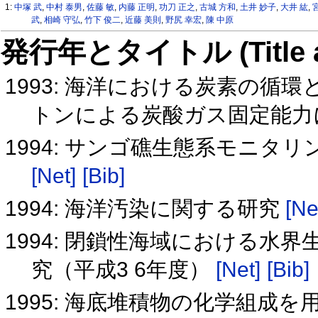
1:
中塚 武
,
中村 泰男
,
佐藤 敏
,
内藤 正明
,
功刀 正之
,
古城 方和
,
土井 妙子
,
大井 紘
,
武
,
相崎 守弘
,
竹下 俊二
,
近藤 美則
,
野尻 幸宏
,
陳 中原
発行年とタイトル (Title and 
1993: 海洋における炭素の循
トンによる炭酸ガス固定能力
1994: サンゴ礁生態系モニ
[Net]
[Bib]
1994: 海洋汚染に関する研究
[Ne
1994: 閉鎖性海域における
究（平成3 6年度）
[Net]
[Bib]
1995: 海底堆積物の化学組成