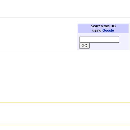
Search this DB
using
Google