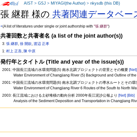
AIST
>
GSJ
>
MIYAGI(the Author)
>
nkysdb (this DB)
張 継群 様の
共著関連データベー
+
(A list of literatures under single or joint authorship with
"張 継群"
)
共著回数と共著者名 (a list of the joint author(s))
3:
張 継群
,
徐 開欽
,
渡辺 正孝
1:
村上 正吾
,
陳 中原
発行年とタイトル (Title and year of the issue(s))
2001: 中国長江流域の水環境問題(5) 南水北調プロジェクトの背景とその概要
[Net]
Water Environment of Changjiang River (5) Background and Outline of the 
2001: 中国長江流域の水環境問題(6) 南水北調プロジェクトの導水ルートとその
Water Environment of Changjiang River 6 Routes of the South to North Wat
2003: 長江流域における土砂堆積の動向分析 2000年長江泥沙公報より
[Net]
[Bib]
Analysis of the Sediment Deposition and Transportation in Changjiang Ri