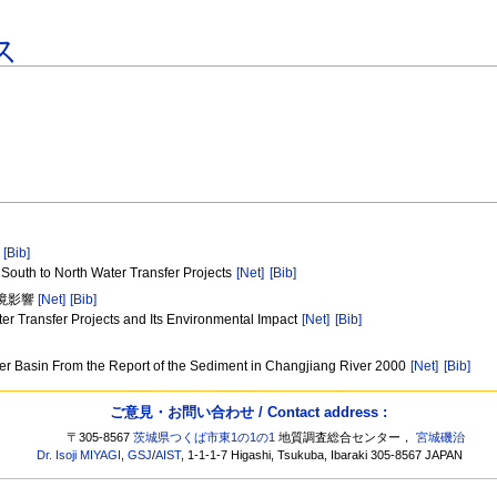
ス
[Bib]
South to North Water Transfer Projects
[Net]
[Bib]
環境影響
[Net]
[Bib]
er Transfer Projects and Its Environmental Impact
[Net]
[Bib]
ver Basin From the Report of the Sediment in Changjiang River 2000
[Net]
[Bib]
ご意見・お問い合わせ / Contact address :
〒305-8567
茨城県つくば市東1の1の1
地質調査総合センター，
宮城磯治
Dr. Isoji MIYAGI
,
GSJ
/
AIST
, 1-1-1-7 Higashi, Tsukuba, Ibaraki 305-8567 JAPAN