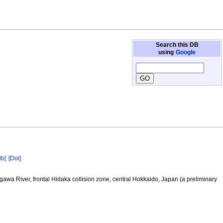
Search this DB
using
Google
ib]
[Doi]
awa River, frontal Hidaka collision zone, central Hokkaido, Japan (a preliminary