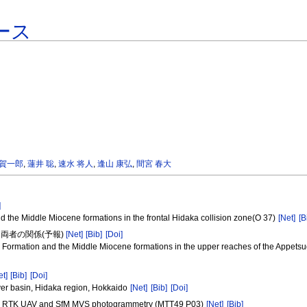
ース
 賀一郎
,
蓮井 聡
,
速水 将人
,
逢山 康弘
,
間宮 春大
]
d the Middle Miocene formations in the frontal Hidaka collision zone(O 37)
[Net]
[B
両者の関係(予報)
[Net]
[Bib]
[Doi]
 Formation and the Middle Miocene formations in the upper reaches of the Appetsug
et]
[Bib]
[Doi]
ver basin, Hidaka region, Hokkaido
[Net]
[Bib]
[Doi]
sing RTK UAV and SfM MVS photogrammetry (MTT49 P03)
[Net]
[Bib]