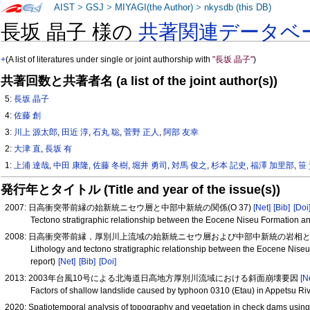
AIST
>
GSJ
>
MIYAGI(the Author)
>
nkysdb (this DB)
長坂 晶子 様の
共著関連データベ
+
(A list of literatures under single or joint authorship with
"長坂 晶子"
)
共著回数と共著者名 (a list of the joint author(s))
5:
長坂 晶子
4:
佐藤 創
3:
川上 源太郎
,
田近 淳
,
石丸 聡
,
菅野 正人
,
阿部 友幸
2:
大津 直
,
長坂 有
1:
上浦 達哉
,
中田 康隆
,
佐藤 冬樹
,
堀井 勇司
,
対馬 俊之
,
杉本 記史
,
福澤 加里部
,
笹
発行年とタイトル (Title and year of the issue(s))
2007: 日高衝突帯前縁の始新統ニセウ層と中部中新統の関係(O 37)
[Net]
[Bib]
[Doi
Tectono stratigraphic relationship between the Eocene Niseu Formation an
2008: 日高衝突帯前縁，厚別川上流域の始新統ニセウ層および中部中新統の岩相と
Lithology and tectono stratigraphic relationship between the Eocene Niseu
report)
[Net]
[Bib]
[Doi]
2013: 2003年台風10号による北海道日高地方厚別川流域における斜面崩壊要因
[N
Factors of shallow landslide caused by typhoon 0310 (Etau) in Appetsu Ri
2020: Spatiotemporal analysis of topography and vegetation in check dams u