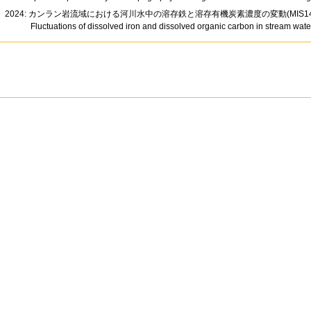
2024: カンラン岩流域における河川水中の溶存鉄と溶存有機炭素濃度の変動(MIS14 
Fluctuations of dissolved iron and dissolved organic carbon in stream wat