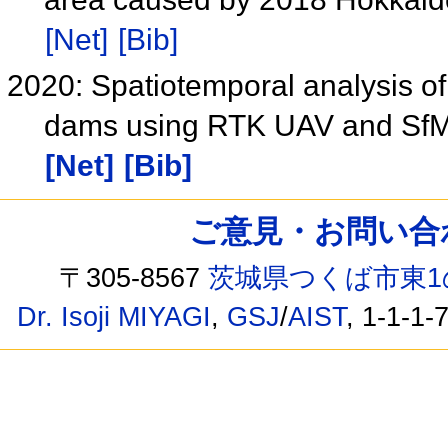
[Net]
[Bib]
2020: Spatiotemporal analysis o
dams using RTK UAV and Sf
[Net]
[Bib]
ご意見・お問い合わせ /
〒305-8567
茨城県つくば市東1
Dr. Isoji MIYAGI
,
GSJ
/
AIST
, 1-1-1-