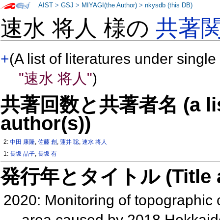
AIST
>
GSJ
>
MIYAGI(the Author)
>
nkysdb (this DB)
速水 将人 様の
共著
+
(A list of literatures under single
"速水 将人"
)
共著回数と共著者名 (a list o
author(s))
2:
中田 康隆
,
佐藤 創
,
蓮井 聡
,
速水 将人
1:
長坂 晶子
,
長坂 有
発行年とタイトル (Title and 
2020: Monitoring of topographic
area caused by 2018 Hokkaid