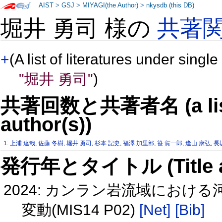
AIST
>
GSJ
>
MIYAGI(the Author)
>
nkysdb (this DB)
堀井 勇司 様の
共著
+
(A list of literatures under single
"堀井 勇司"
)
共著回数と共著者名 (a list o
author(s))
1:
上浦 達哉
,
佐藤 冬樹
,
堀井 勇司
,
杉本 記史
,
福澤 加里部
,
笹 賀一郎
,
逢山 康弘
,
長
発行年とタイトル (Title and 
2024: カンラン岩流域にお
変動(MIS14 P02)
[Net]
[Bib]