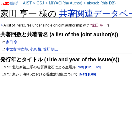
AIST
>
GSJ
>
MIYAGI(the Author)
>
nkysdb (this DB)
家田 亨一 様の
共著関連データベ
+
(A list of literatures under single or joint authorship with
"家田 亨一"
)
共著回数と共著者名 (a list of the joint author(s))
2:
家田 亨一
1:
中世古 幸次郎
,
小泉 格
,
菅野 耕三
発行年とタイトル (Title and year of the issue(s))
1973: 北陸新第三系の珪質微化石による生層序
[Net]
[Bib]
[Doi]
1975: 東シナ海N 5における現生放散虫について
[Net]
[Bib]