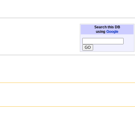
Search this DB
using
Google