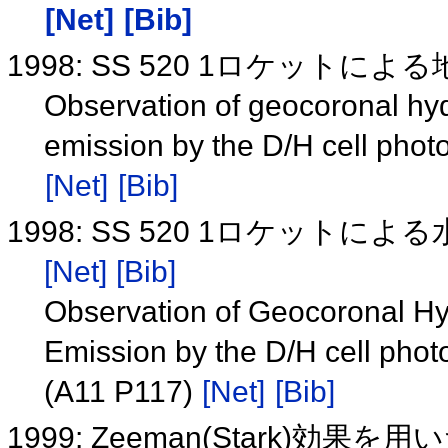
[Net]
[Bib]
1998: SS 520 1ロケット
Observation of geocoronal h
emission by the D/H cell phot
[Net]
[Bib]
1998: SS 520 1ロケットによ
[Net]
[Bib]
Observation of Geocoronal H
Emission by the D/H cell pho
(A11 P117)
[Net]
[Bib]
1999: Zeeman(Stark)効果