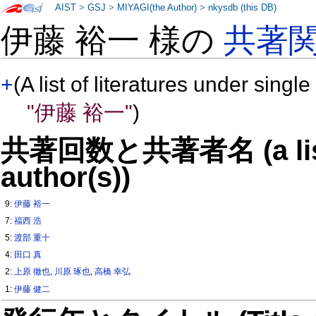
AIST
>
GSJ
>
MIYAGI(the Author)
>
nkysdb (this DB)
伊藤 裕一 様の
共著
+
(A list of literatures under single
"伊藤 裕一"
)
共著回数と共著者名 (a list o
author(s))
9:
伊藤 裕一
7:
福西 浩
5:
渡部 重十
4:
田口 真
2:
上原 徹也
,
川原 琢也
,
高橋 幸弘
1:
伊藤 健二