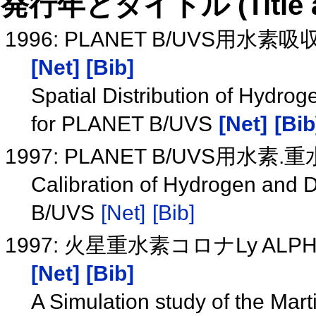
発行年とタイトル (Title and 
1996: PLANET B/UVS
[Net]
[Bib]
Spatial Distribution of Hydro
for PLANET B/UVS
[Net]
[Bib
1997: PLANET B/UVS用
Calibration of Hydrogen and 
B/UVS
[Net]
[Bib]
1997: 火星重水素コロナLy 
[Net]
[Bib]
A Simulation study of the Mar