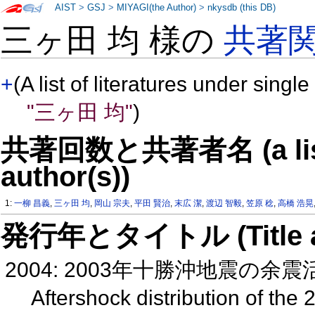
AIST
>
GSJ
>
MIYAGI(the Author)
>
nkysdb (this DB)
三ヶ田 均 様の
共著
+
(A list of literatures under single
"三ヶ田 均"
)
共著回数と共著者名 (a list o
author(s))
1:
一柳 昌義
,
三ヶ田 均
,
岡山 宗夫
,
平田 賢治
,
末広 潔
,
渡辺 智毅
,
笠原 稔
,
高橋 浩晃
発行年とタイトル (Title and 
2004: 2003年十勝沖地震の余震活動
Aftershock distribution of the