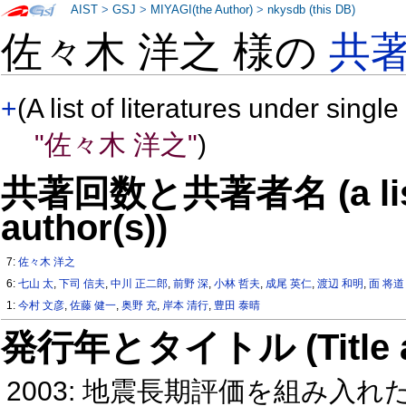
AIST
>
GSJ
>
MIYAGI(the Author)
>
nkysdb (this DB)
佐々木 洋之 様の
共
+
(A list of literatures under single
"佐々木 洋之"
)
共著回数と共著者名 (a list o
author(s))
7:
佐々木 洋之
6:
七山 太
,
下司 信夫
,
中川 正二郎
,
前野 深
,
小林 哲夫
,
成尾 英仁
,
渡辺 和明
,
面 将道
1:
今村 文彦
,
佐藤 健一
,
奥野 充
,
岸本 清行
,
豊田 泰晴
発行年とタイトル (Title and 
2003: 地震長期評価を組み入