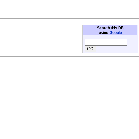
Search this DB
using
Google