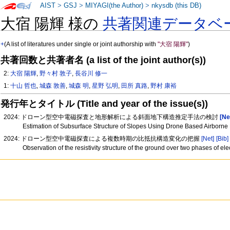
AIST
>
GSJ
>
MIYAGI(the Author)
>
nkysdb (this DB)
大宿 陽輝 様の
共著関連データベ
+
(A list of literatures under single or joint authorship with
"大宿 陽輝"
)
共著回数と共著者名 (a list of the joint author(s))
2:
大宿 陽輝
,
野々村 敦子
,
長谷川 修一
1:
十山 哲也
,
城森 敦善
,
城森 明
,
星野 弘明
,
田所 真路
,
野村 康裕
発行年とタイトル (Title and year of the issue(s))
2024: ドローン型空中電磁探査と地形解析による斜面地下構造推定手法の検討
[Ne
Estimation of Subsurface Structure of Slopes Using Drone Based Airborn
2024: ドローン型空中電磁探査による複数時期の比抵抗構造変化の把握
[Net]
[Bib]
Observation of the resistivity structure of the ground over two phases of e