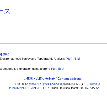
ース
t]
[Bib]
e Electromagnetic Survey and Topographic Analysis
[Net]
[Bib]
lectromagnetic exploration using a drone
[Net]
[Bib]
ご意見・お問い合わせ / Contact address :
〒305-8567
茨城県つくば市東1の1の1
地質調査総合センター，
宮城磯治
Dr. Isoji MIYAGI
,
GSJ
/
AIST
, 1-1-1-7 Higashi, Tsukuba, Ibaraki 305-8567 JAPAN