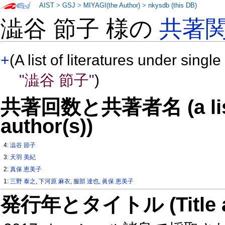
AIST
>
GSJ
>
MIYAGI(the Author)
>
nkysdb (this DB)
澁谷 節子 様の
共著
+
(A list of literatures under single
"澁谷 節子"
)
共著回数と共著者名 (a list o
author(s))
4:
澁谷 節子
3:
天羽 美紀
2:
真保 恵美子
1:
三野 泰之
,
下河原 麻衣
,
服部 達也
,
眞保 恵美子
発行年とタイトル (Title and 