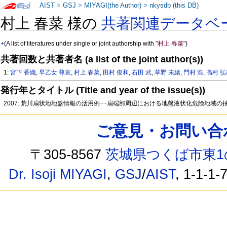
AIST
>
GSJ
>
MIYAGI(the Author)
>
nkysdb (this DB)
村上 春菜 様の
共著関連データベ
+
(A list of literatures under single or joint authorship with
"村上 春菜"
)
共著回数と共著者名 (a list of the joint author(s))
1:
宮下 香織
,
早乙女 尊宣
,
村上 春菜
,
田村 俊和
,
石田 武
,
草野 未緒
,
門村 浩
,
高村 
発行年とタイトル (Title and year of the issue(s))
2007: 荒川扇状地地盤情報の活用例−−扇端部周辺における地盤液状化危険地域の抽
ご意見・お問い合わせ /
〒305-8567
茨城県つくば市東1
Dr. Isoji MIYAGI
,
GSJ
/
AIST
, 1-1-1-