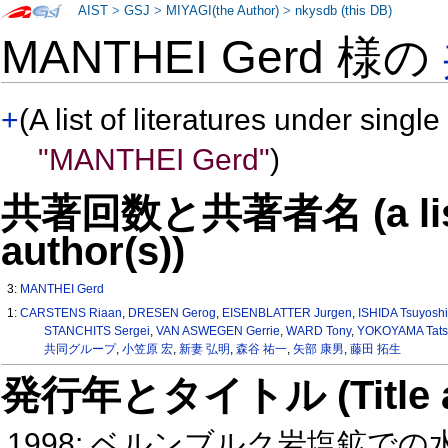
AIST
>
GSJ
>
MIYAGI(the Author)
>
nkysdb (this DB)
MANTHEI Gerd 様の
+
(A list of literatures under single
"MANTHEI Gerd"
)
共著回数と共著者名 (a list o
author(s))
3:
MANTHEI Gerd
1:
CARSTENS Riaan
,
DRESEN Gerog
,
EISENBLATTER Jurgen
,
ISHIDA Tsuyosh
STANCHITS Sergei
,
VAN ASWEGEN Gerrie
,
WARD Tony
,
YOKOYAMA Tats
共同グループ
,
小笠原 宏
,
新妻 弘明
,
森谷 祐一
,
矢部 康男
,
藤田 拓生
発行年とタイトル (Title and 
1998: ベルンブルク岩塩鉱で