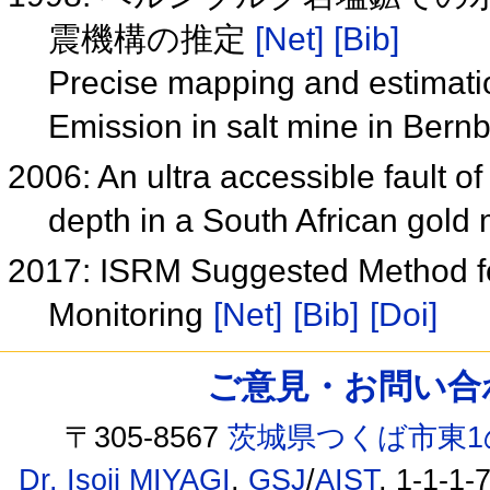
震機構の推定
[Net]
[Bib]
Precise mapping and estimati
Emission in salt mine in Ber
2006: An ultra accessible fault 
depth in a South African gold
2017: ISRM Suggested Method fo
Monitoring
[Net]
[Bib]
[Doi]
ご意見・お問い合わせ /
〒305-8567
茨城県つくば市東1
Dr. Isoji MIYAGI
,
GSJ
/
AIST
, 1-1-1-