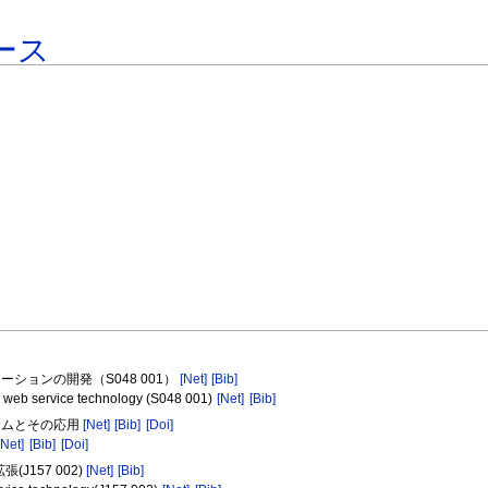
ース
ーションの開発（S048 001）
[Net]
[Bib]
g web service technology (S048 001)
[Net]
[Bib]
ステムとその応用
[Net]
[Bib]
[Doi]
[Net]
[Bib]
[Doi]
J157 002)
[Net]
[Bib]