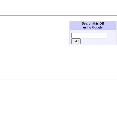
Search this DB
using
Google