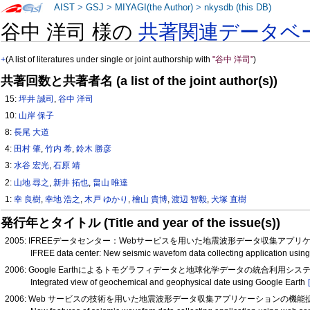
AIST
>
GSJ
>
MIYAGI(the Author)
>
nkysdb (this DB)
谷中 洋司 様の
共著関連データベ
+
(A list of literatures under single or joint authorship with
"谷中 洋司"
)
共著回数と共著者名 (a list of the joint author(s))
15:
坪井 誠司
,
谷中 洋司
10:
山岸 保子
8:
長尾 大道
4:
田村 肇
,
竹内 希
,
鈴木 勝彦
3:
水谷 宏光
,
石原 靖
2:
山地 尋之
,
新井 拓也
,
畠山 唯達
1:
幸 良樹
,
幸地 浩之
,
木戸 ゆかり
,
檜山 貴博
,
渡辺 智毅
,
犬塚 直樹
発行年とタイトル (Title and year of the issue(s))
2005: IFREEデータセンター：Webサービスを用いた地震波形データ収集アプリケ
IFREE data center: New seismic wavefom data collecting application usin
2006: Google Earthによるトモグラフィデータと地球化学データの統合利用シ
Integrated view of geochemical and geophysical date using Google Earth
2006: Web サービスの技術を用いた地震波形データ収集アプリケーションの機能拡張(