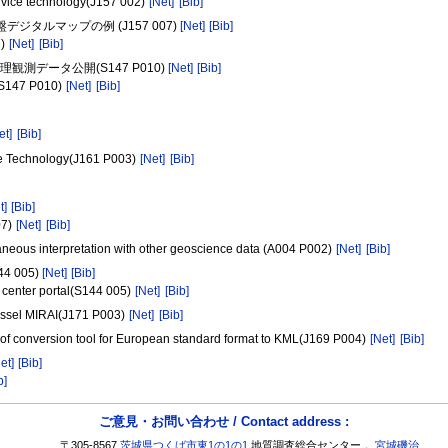
ervice technology(J157 002)
[Net]
[Bib]
デジタルマップの例 (J157 007)
[Net]
[Bib]
7)
[Net]
[Bib]
測データ公開(S147 P010)
[Net]
[Bib]
m(S147 P010)
[Net]
[Bib]
et]
[Bib]
ice Technology(J161 P003)
[Net]
[Bib]
t]
[Bib]
07)
[Net]
[Bib]
aneous interpretation with other geoscience data (A004 P002)
[Net]
[Bib]
 005)
[Net]
[Bib]
center portal(S144 005)
[Net]
[Bib]
vessel MIRAI(J171 P003)
[Net]
[Bib]
 of conversion tool for European standard format to KML(J169 P004)
[Net]
[Bib]
et]
[Bib]
b]
ご意見・お問い合わせ / Contact address :
〒305-8567
茨城県つくば市東1の1の1
地質調査総合センター，
宮城磯治