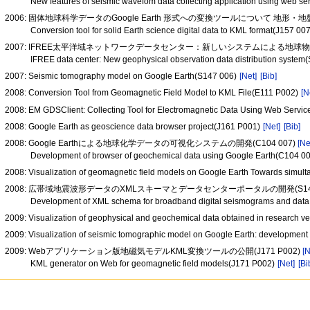
New features of seismic wavefom data collecting application using web s
2006: 固体地球科学データのGoogle Earth 形式への変換ツールについて 地形・地盤
Conversion tool for solid Earth science digital data to KML format(J157 00
2007: IFREE太平洋域ネットワークデータセンター：新しいシステムによる地球物理観
IFREE data center: New geophysical observation data distribution syste
2007: Seismic tomography model on Google Earth(S147 006)
[Net]
[Bib]
2008: Conversion Tool from Geomagnetic Field Model to KML File(E111 P002)
[N
2008: EM GDSClient: Collecting Tool for Electromagnetic Data Using Web Serv
2008: Google Earth as geoscience data browser project(J161 P001)
[Net]
[Bib]
2008: Google Earthによる地球化学データの可視化システムの開発(C104 007)
[Ne
Development of browser of geochemical data using Google Earth(C104 0
2008: Visualization of geomagnetic field models on Google Earth Towards simult
2008: 広帯域地震波形データのXMLスキーマとデータセンターポータルの開発(S144
Development of XML schema for broadband digital seismograms and data 
2009: Visualization of geophysical and geochemical data obtained in research 
2009: Visualization of seismic tomographic model on Google Earth: development
2009: Webアプリケーション版地磁気モデルKML変換ツールの公開(J171 P002)
[N
KML generator on Web for geomagnetic field models(J171 P002)
[Net]
[Bi