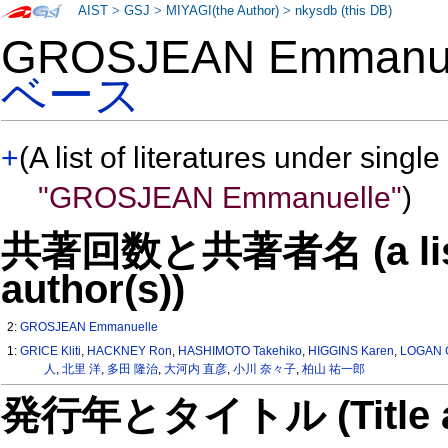
AIST
>
GSJ
>
MIYAGI(the Author)
>
nkysdb (this DB)
GROSJEAN Emmanu
ベース
+
(A list of literatures under single
"GROSJEAN Emmanuelle"
)
共著回数と共著者名 (a list o
author(s))
2:
GROSJEAN Emmanuelle
1:
GRICE Kliti
,
HACKNEY Ron
,
HASHIMOTO Takehiko
,
HIGGINS Karen
,
LOGAN G
人
,
北里 洋
,
多田 隆治
,
大河内 直彦
,
小川 奈々子
,
柏山 祐一郎
発行年とタイトル (Title and 