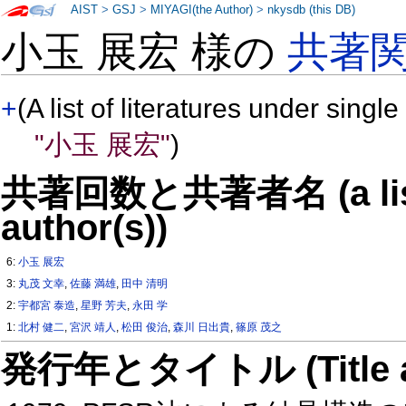
AIST
>
GSJ
>
MIYAGI(the Author)
>
nkysdb (this DB)
小玉 展宏 様の
共著
+
(A list of literatures under single
"小玉 展宏"
)
共著回数と共著者名 (a list o
author(s))
6:
小玉 展宏
3:
丸茂 文幸
,
佐藤 満雄
,
田中 清明
2:
宇都宮 泰造
,
星野 芳夫
,
永田 学
1:
北村 健二
,
宮沢 靖人
,
松田 俊治
,
森川 日出貴
,
篠原 茂之
発行年とタイトル (Title and 