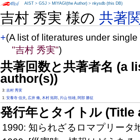
AIST
>
GSJ
>
MIYAGI(the Author)
>
nkysdb (this DB)
吉村 秀実 様の
共著
+
(A list of literatures under single
"吉村 秀実"
)
共著回数と共著者名 (a list o
author(s))
3:
吉村 秀実
1:
安養寺 信夫
,
広井 脩
,
木村 拓郎
,
片山 恒雄
,
阿部 勝征
発行年とタイトル (Title and 
1990: 知られざるロマプリータ